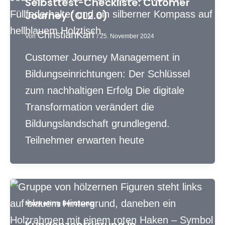
Selbsttest-Checkliste: Cutomer
Journey (CL2.0)
ChristianKarl
Von
/
25. November 2024
Customer Journey Management in
Bildungseinrichtungen: Der Schlüssel
zum nachhaltigen Erfolg Die digitale
Transformation verändert die
Bildungslandschaft grundlegend.
Teilnehmer erwarten heute
Marketing Beratung