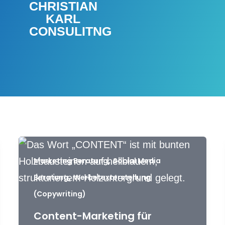
CHRISTIAN
KARL
CONSULITNG
,
Marketing Beratung
Social Media
,
Beratung
Werbetexterstellung
(Copywriting)
Content-Marketing für