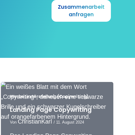
Zusammenarbeit
anfragen
Werbetexterstellung (Copywriting)
Landing Page Copywriting
ChristianKarl
Von
/
11. August 2024