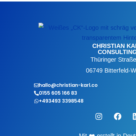
CHRISTIAN KA
CONSULTIN
Thüringer Straß
06749 Bitterfeld-W
hallo@christian-karl.co
0155 605 166 83
+493493 3398548
Instagram
Face
Mit ❤️ erstellt in Deu