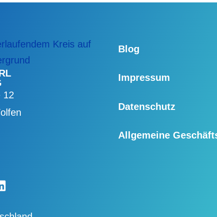
Blog
RL
Impressum
G
e 12
Datenschutz
olfen
Allgemeine Geschäf
book
Linkedin
tschland